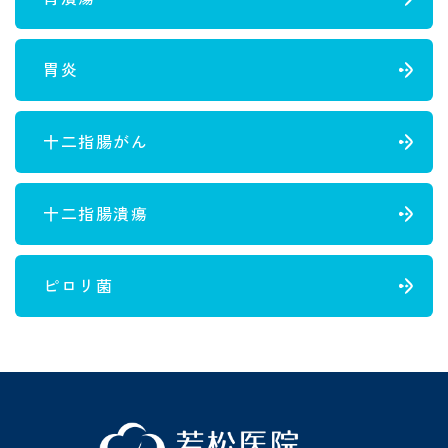
胃炎
十二指腸がん
十二指腸潰瘍
ピロリ菌