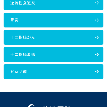
逆流性食道炎
胃炎
十二指腸がん
十二指腸潰瘍
ピロリ菌