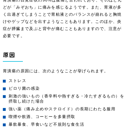
胃潰瘍の自覚症状の90%は腹痛と言われており、そのほとん
どが「みぞおち」に痛みを感じるようです。また、胃液が多
く出過ぎてしまうことで胃粘液とのバランスが崩れると胸焼
けやゲップなどを出すようなこともあります。このほか、炎
症が膵臓まで及ぶと背中が痛むこともありますので、注意が
必要です。
原因
胃潰瘍の原因には、次のようなことが挙げられます。
ストレス
ピロリ菌の感染
刺激の強いもの（香辛料や熱すぎる・冷たすぎるもの）を
摂取し続けた場合
強い薬（痛み止めやステロイド）の長期にわたる服用
喫煙や飲酒、コーヒーを多量摂取
暴飲暴食、早食いなど不規則な食生活